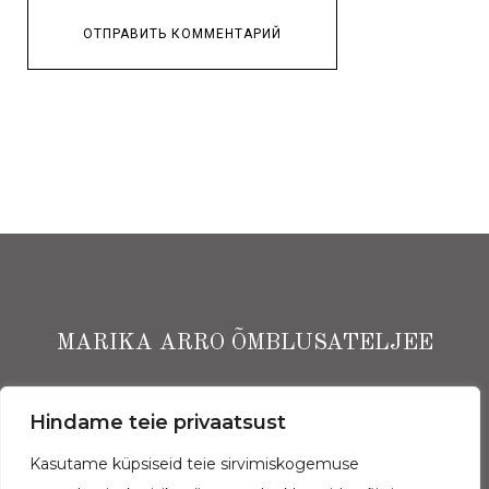
MARIKA ARRO ÕMBLUSATELJEE
Ekspressi Ärimaja I korrus, Narva mnt 13, Tallinn
Hindame teie privaatsust
(+372) 5662 3843
Kasutame küpsiseid teie sirvimiskogemuse