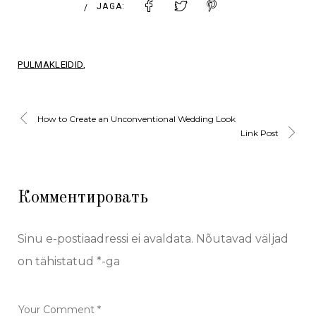
JAGA:
/
PULMAKLEIDID
How to Create an Unconventional Wedding Look
Link Post
Комментировать
Sinu e-postiaadressi ei avaldata.
Nõutavad väljad
on tähistatud
*
-ga