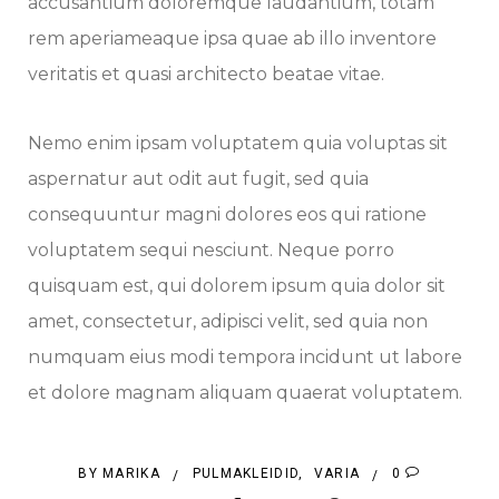
accusantium doloremque laudantium, totam
rem aperiameaque ipsa quae ab illo inventore
veritatis et quasi architecto beatae vitae.
Nemo enim ipsam voluptatem quia voluptas sit
aspernatur aut odit aut fugit, sed quia
consequuntur magni dolores eos qui ratione
voluptatem sequi nesciunt. Neque porro
quisquam est, qui dolorem ipsum quia dolor sit
amet, consectetur, adipisci velit, sed quia non
numquam eius modi tempora incidunt ut labore
et dolore magnam aliquam quaerat voluptatem.
BY
MARIKA
PULMAKLEIDID
,
VARIA
0
/
/