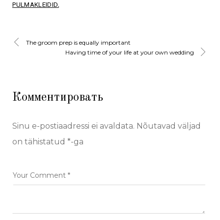
PULMAKLEIDID
The groom prep is equally important
Having time of your life at your own wedding
Комментировать
Sinu e-postiaadressi ei avaldata.
Nõutavad väljad
on tähistatud
*
-ga