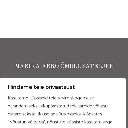
MARIKA ARRO ÕMBLUSATELJEE
Ekspressi Ärimaja I korrus, Narva mnt 13, Tallinn
Hindame teie privaatsust
Kasutame küpsiseid teie sirvimiskogemuse
(+372) 5662 3843
parandamiseks, isikupärastatud reklaamide või sisu
Arro Ateljee OÜ | rg-kood: 11765964
esitamiseks ja liikluse analüüsimiseks. Klõpsates
"Nõustun kõigega", nõustute küpsiste kasutamisega.