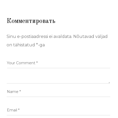
Комментировать
Sinu e-postiaadressi ei avaldata.
Nõutavad väljad
on tähistatud
*
-ga