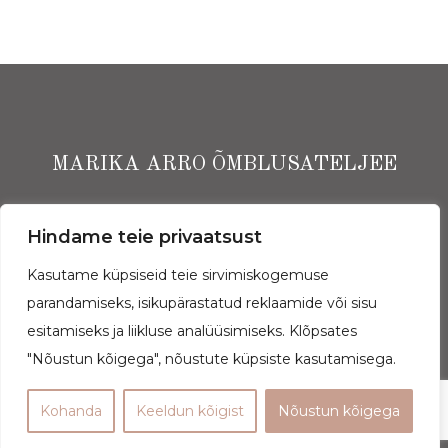
MARIKA ARRO ÕMBLUSATELJEE
Ekspressi Ärimaja I korrus, Narva mnt 13, Tallinn
Hindame teie privaatsust
Kasutame küpsiseid teie sirvimiskogemuse
(+372) 5662 3843
parandamiseks, isikupärastatud reklaamide või sisu
Arro Ateljee OÜ | rg-kood: 11765964
esitamiseks ja liikluse analüüsimiseks. Klõpsates
"Nõustun kõigega", nõustute küpsiste kasutamisega.
Andmekaitsetingimused
Kohanda
Keeldun kõigist
Nõustun kõigega