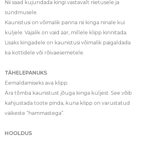
Nii saad kujundada kingi vastavalt riietusele ja
sündmusele.
Kaunistusi on võimalik panna nii kinga ninale kui
küljele. Vajalik on vaid äär, millele klipp kinnitada.
Lisaks kingadele on kaunistusi võimalik paigaldada
ka kottidele või rõivaesemetele.
TÄHELEPANUKS
Eemaldamiseks ava klipp.
Ära tõmba kaunistust jõuga kinga küljest. See võib
kahjustada toote pinda, kuna klipp on varustatud
väikeste “hammastega”.
HOOLDUS