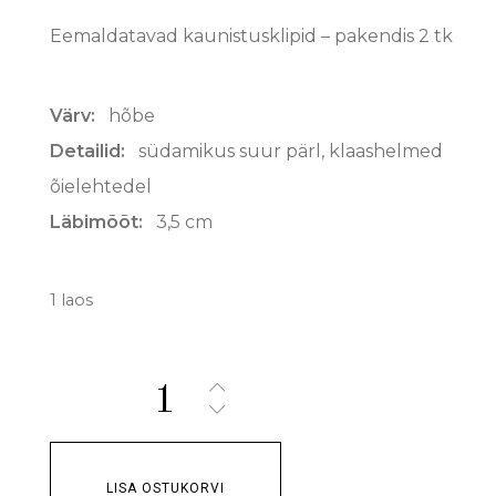
Eemaldatavad kaunistusklipid – pakendis 2 tk
Värv:
hõbe
Detailid:
südamikus suur pärl, klaashelmed
õielehtedel
Läbimõõt:
3,5 cm
1 laos
Quantity:
LISA OSTUKORVI