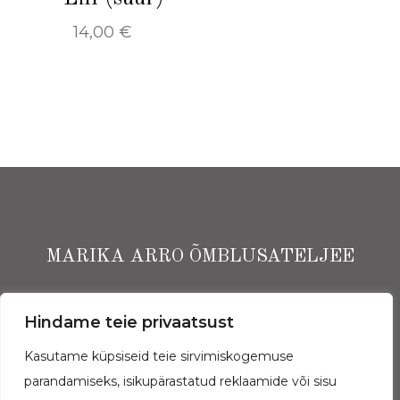
14,00
€
MARIKA ARRO ÕMBLUSATELJEE
Ekspressi Ärimaja I korrus, Narva mnt 13, Tallinn
Hindame teie privaatsust
(+372) 5662 3843
Kasutame küpsiseid teie sirvimiskogemuse
parandamiseks, isikupärastatud reklaamide või sisu
Arro Ateljee OÜ | rg-kood: 11765964